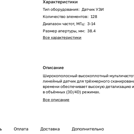
Характеристики
Тип оборудования
:
Датчик УЗИ
Количество элементов
:
128
Диапазон частот, МГц
:
3-14
Размер апертуры, мм
:
38.4
Все характеристики
Описание
Широкополосный высокоплотный мультичасто
линейный датчик для трёхмерного сканирован
времени обеспечивает высокую детализацию 
в объёмных (3D/4D) режимах.
Все описание
ь
Оплата
Доставка
Дополнительно