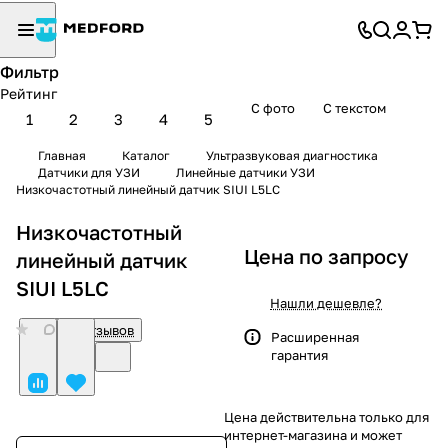
Фильтр
Рейтинг
С фото
С текстом
1
2
3
4
5
Главная
Каталог
Ультразвуковая диагностика
Датчики для УЗИ
Линейные датчики УЗИ
Низкочастотный линейный датчик SIUI L5LC
Низкочастотный
Цена по запросу
линейный датчик
SIUI L5LC
Нашли дешевле?
0
Нет отзывов
Расширенная
гарантия
Цена действительна только для
интернет-магазина и может