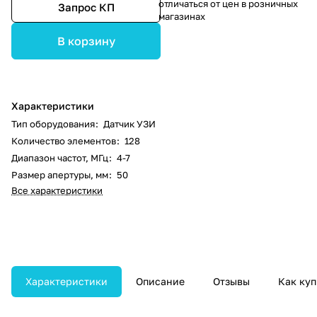
отличаться от цен в розничных
Запрос КП
магазинах
В корзину
Характеристики
Тип оборудования
:
Датчик УЗИ
Количество элементов
:
128
Диапазон частот, МГц
:
4-7
Размер апертуры, мм
:
50
Все характеристики
Характеристики
Описание
Отзывы
Как куп