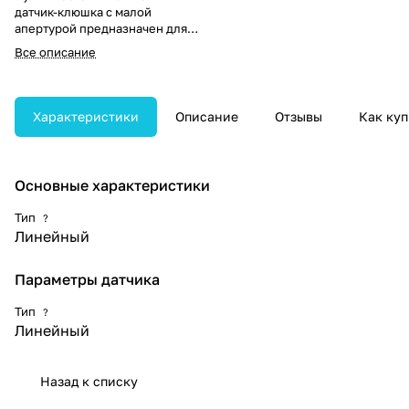
датчик-клюшка с малой
апертурой предназначен для
высокоточной визуализации в
Все описание
ограниченных анатомических
зонах, таких как поверхностные
сосуды, мелкие суставы,
щитовидная железа и структуры
Характеристики
Описание
Отзывы
Как куп
лица у новорождённых.
Основные характеристики
Тип
?
Линейный
Параметры датчика
Тип
?
Линейный
Назад к списку