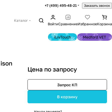
+7 (499) 495-48-21
Заказать звонок
Каталог
Войти
Сравнение
Избранное
Корзина
iLivTouch
Medford VET
ison
Цена по запросу
Запрос КП
В корзину
Нашли дешевле?