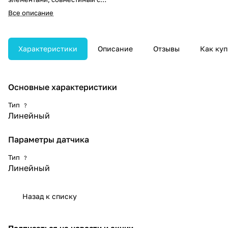
системами SonoScape S50Elite,
Все описание
S60, X5 и X3.
Характеристики
Описание
Отзывы
Как куп
Основные характеристики
Тип
?
Линейный
Параметры датчика
Тип
?
Линейный
Назад к списку