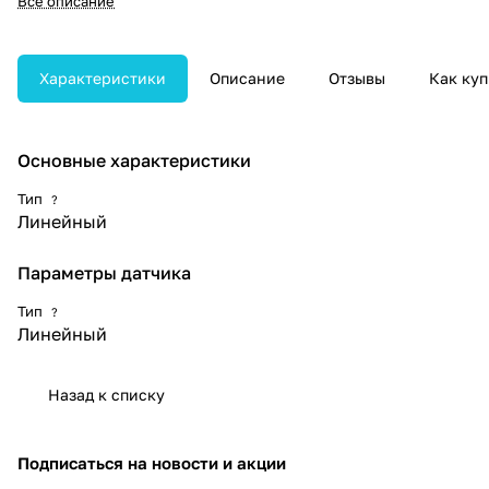
Все описание
поверхностной визуализации,
оптимален для сосудистых,
щитовидной железы, мягких
тканей, мускуло-скелетных и
Характеристики
Описание
Отзывы
Как куп
педиатрических исследований.
Основные характеристики
Тип
?
Линейный
Параметры датчика
Тип
?
Линейный
Назад к списку
Подписаться
на новости и акции