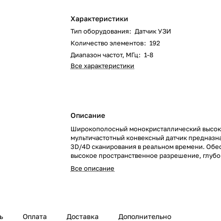
Характеристики
Тип оборудования
:
Датчик УЗИ
Количество элементов
:
192
Диапазон частот, МГц
:
1-8
Все характеристики
Описание
Широкополосный монокристаллический высо
мультичастотный конвексный датчик предназн
3D/4D сканирования в реальном времени. Обе
высокое пространственное разрешение, глуб
проникновение и стабильную визуализацию п
Все описание
исследованиях, включая акушерство, гинеколо
абдоминальные применения. Поддерживает ш
диапазон частот для адаптации к различным к
задачам.
ь
Оплата
Доставка
Дополнительно