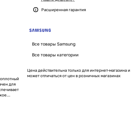
Расширенная гарантия
Все товары Samsung
Все товары категории
Цена действительна только для интернет-магазина и
может отличаться от цен в розничных магазинах
коплотный
ачен для
спечивает
окое
ри объёмных
гию и
ирокий
линическим