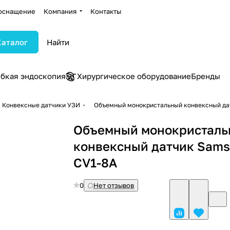
оснащение
Компания
Контакты
Каталог
ибкая эндоскопия
Хирургическое оборудование
Бренды
Конвексные датчики УЗИ
Объемный монокристальный конвексный да
Объемный монокристал
конвексный датчик Sam
CV1-8A
0
Нет отзывов