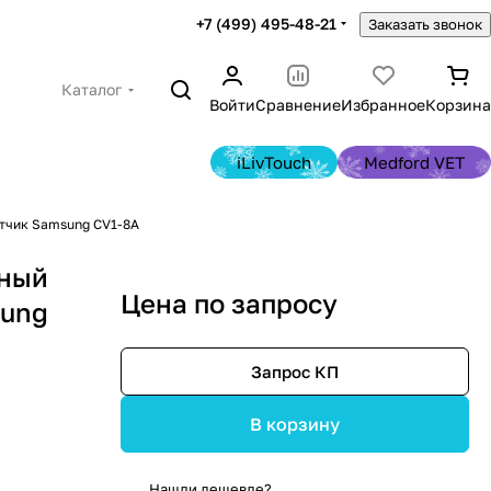
+7 (499) 495-48-21
Заказать звонок
Каталог
Войти
Сравнение
Избранное
Корзина
iLivTouch
Medford VET
тчик Samsung CV1-8A
ьный
Цена по запросу
sung
Запрос КП
В корзину
Нашли дешевле?