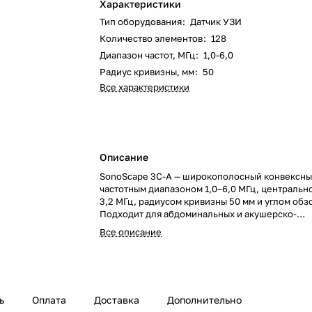
Характеристики
Тип оборудования
:
Датчик УЗИ
Количество элементов
:
128
Диапазон частот, МГц
:
1,0-6,0
Радиус кривизны, мм
:
50
Все характеристики
Описание
SonoScape 3C-A — широкополосный конвексный
частотным диапазоном 1,0–6,0 МГц, центральн
3,2 МГц, радиусом кривизны 50 мм и углом обзо
Подходит для абдоминальных и акушерско-
гинекологических исследований с глубокой в
Все описание
ь
Оплата
Доставка
Дополнительно