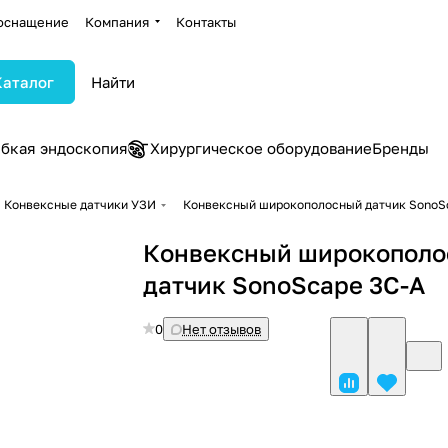
оснащение
Компания
Контакты
Каталог
ибкая эндоскопия
Хирургическое оборудование
Бренды
Конвексные датчики УЗИ
Конвексный широкополосный датчик SonoS
Конвексный широкопол
датчик SonoScape 3C-A
0
Нет отзывов