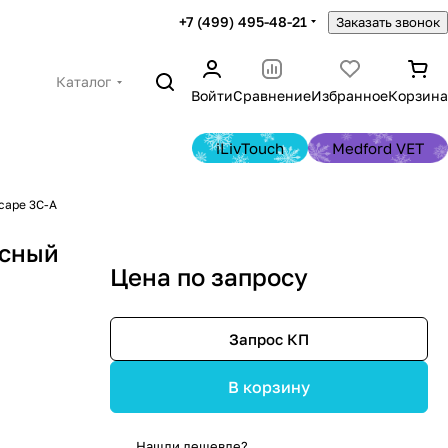
+7 (499) 495-48-21
Заказать звонок
Каталог
Войти
Сравнение
Избранное
Корзина
iLivTouch
Medford VET
cape 3C-A
осный
Цена по запросу
Запрос КП
В корзину
Нашли дешевле?