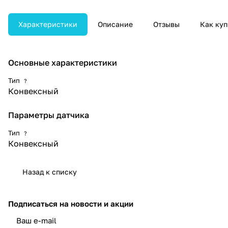
надёжную визуализацию при
абдоминальных и акушерско-
гинекологических
Характеристики
Описание
Отзывы
Как куп
исследованиях.
Основные характеристики
Тип
?
Конвексный
Параметры датчика
Тип
?
Конвексный
Назад к списку
Подписаться
на новости и акции