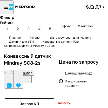
Фильтр
Рейтинг
С фото
С текстом
1
2
3
4
5
Главная
Каталог
Ультразвуковая диагностика
Датчики для УЗИ
Конвексные датчики УЗИ
Конвексный датчик Mindray SC8-2s
Конвексный датчик
Цена по запросу
Mindray SC8-2s
0
Нет отзывов
Нашли дешевле?
Расширенная
гарантия
Запрос КП