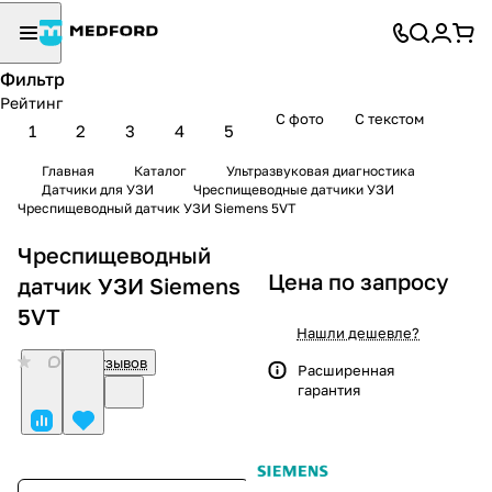
Фильтр
Рейтинг
С фото
С текстом
1
2
3
4
5
Главная
Каталог
Ультразвуковая диагностика
Датчики для УЗИ
Чреспищеводные датчики УЗИ
Чреспищеводный датчик УЗИ Siemens 5VT
Чреспищеводный
Цена по запросу
датчик УЗИ Siemens
5VT
Нашли дешевле?
0
Нет отзывов
Расширенная
гарантия