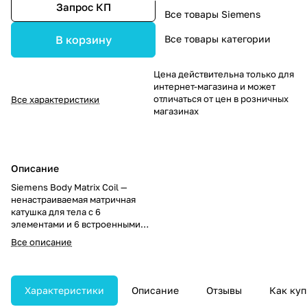
Запрос КП
Все товары Siemens
Все товары категории
В корзину
Цена действительна только для
интернет-магазина и может
отличаться от цен в розничных
Все характеристики
магазинах
Описание
Siemens Body Matrix Coil —
ненастраиваемая матричная
катушка для тела с 6
элементами и 6 встроенными
предусилителями,
Все описание
организованными в 2 кластера.
Может комбинироваться с
другими матричными
катушками, обеспечивая
Характеристики
Описание
Отзывы
Как куп
расширенное покрытие до 4