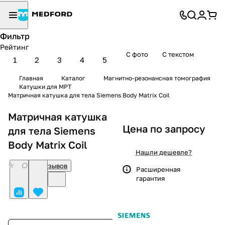
Фильтр
Рейтинг
С фото
С текстом
1
2
3
4
5
Главная
Каталог
Магнитно-резонансная томография
Катушки для МРТ
Матричная катушка для тела Siemens Body Matrix Coil
Матричная катушка
Цена по запросу
для тела Siemens
Body Matrix Coil
Нашли дешевле?
0
Нет отзывов
Расширенная
гарантия