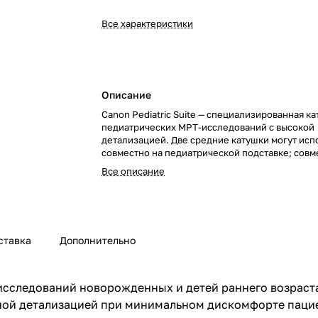
Все характеристики
Описание
Canon Pediatric Suite — специализированная к
педиатрических МРТ-исследований с высокой
детализацией. Две средние катушки могут исп
совместно на педиатрической подставке; совм
системами Galan 3T, Titan 3T, Orian 1.5T и Titan 1
Все описание
ставка
Дополнительно
сследований новорожденных и детей раннего возраста
ной детализацией при минимальном дискомфорте паци