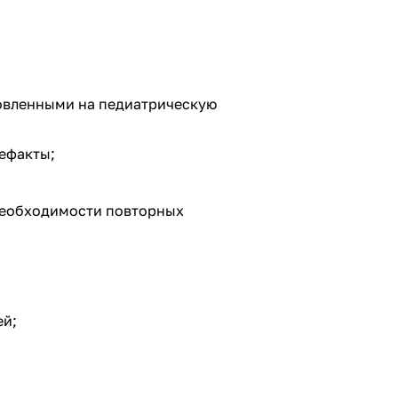
новленными на педиатрическую
тефакты;
 необходимости повторных
ей;