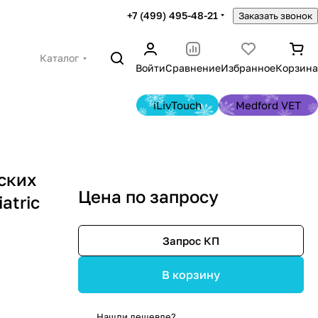
+7 (499) 495-48-21
Заказать звонок
Каталог
Войти
Сравнение
Избранное
Корзина
iLivTouch
Medford VET
ских
Цена по запросу
atric
Запрос КП
В корзину
Нашли дешевле?