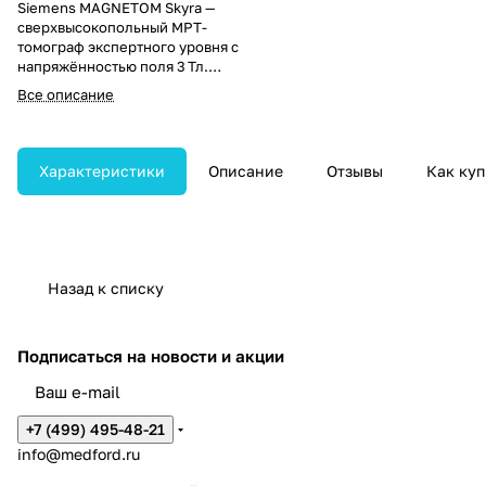
Siemens MAGNETOM Skyra —
сверхвысокопольный МРТ-
томограф экспертного уровня с
напряжённостью поля 3 Тл.
Предназначен для клинической
Все описание
диагностики, научных
исследований и
интраоперационных процедур с
максимальным качеством
Характеристики
Описание
Отзывы
Как куп
изображений.
Назад к списку
Подписаться
на новости и акции
+7 (499) 495-48-21
info@medford.ru