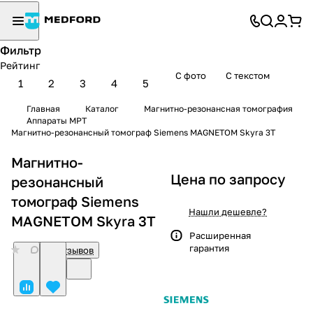
Фильтр
Рейтинг
С фото
С текстом
1
2
3
4
5
Главная
Каталог
Магнитно-резонансная томография
Аппараты МРТ
Магнитно-резонансный томограф Siemens MAGNETOM Skyra 3T
Магнитно-
Цена по запросу
резонансный
томограф Siemens
Нашли дешевле?
MAGNETOM Skyra 3T
Расширенная
гарантия
0
Нет отзывов