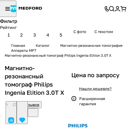
Фильтр
Рейтинг
С фото
С текстом
1
2
3
4
5
Главная
Каталог
Магнитно-резонансная томография
Аппараты МРТ
Магнитно-резонансный томограф Philips Ingenia Elition 3.0T X
Магнитно-
Цена по запросу
резонансный
томограф Philips
Нашли дешевле?
Ingenia Elition 3.0T X
Расширенная
гарантия
0
Нет отзывов