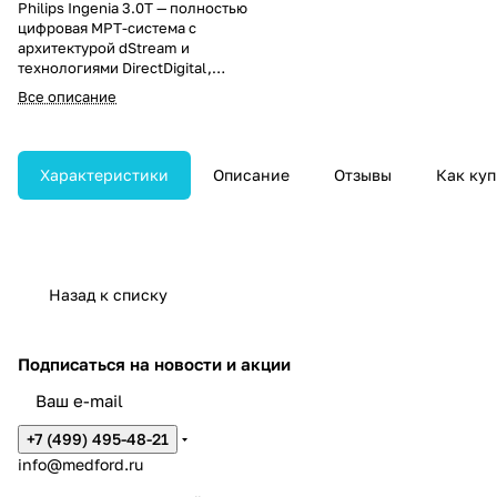
Philips Ingenia 3.0T — полностью
цифровая МРТ-система с
архитектурой dStream и
технологиями DirectDigital,
FlexStream и EasyExpand.
Все описание
Обеспечивает превосходную
чёткость изображений, высокую
производительность и гибкость
без необходимости
Характеристики
Описание
Отзывы
Как куп
модернизации.
Назад к списку
Подписаться
на новости и акции
+7 (499) 495-48-21
info@medford.ru