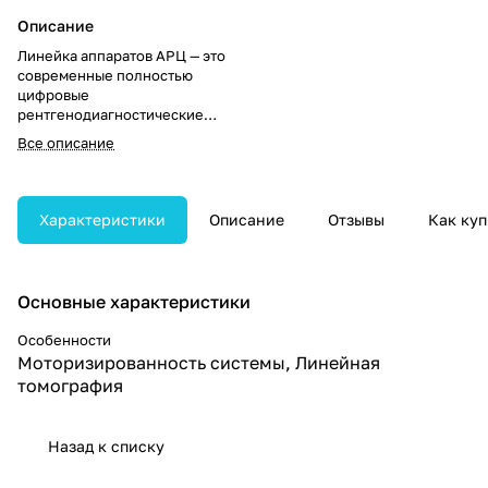
Описание
Линейка аппаратов АРЦ — это
современные полностью
цифровые
рентгенодиагностические
комплексы на два рабочих
Все описание
места, оснащённые функцией
линейной томографии для
расширенной диагностической
визуализации.
Характеристики
Описание
Отзывы
Как куп
Основные характеристики
Особенности
Моторизированность системы, Линейная
томография
Назад к списку