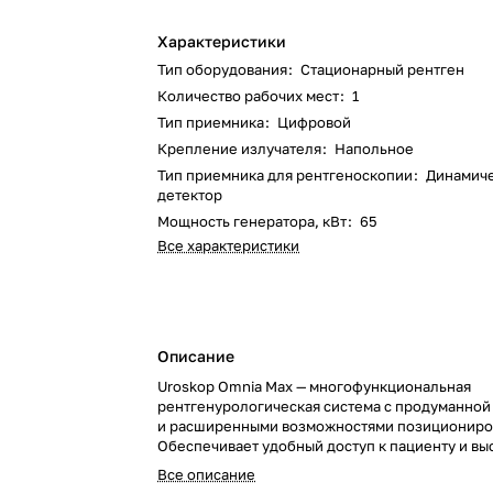
Характеристики
Тип оборудования
:
Стационарный рентген
Количество рабочих мест
:
1
Тип приемника
:
Цифровой
Крепление излучателя
:
Напольное
Тип приемника для рентгеноскопии
:
Динамич
детектор
Мощность генератора, кВт
:
65
Все характеристики
Описание
Uroskop Omnia Max — многофункциональная
рентгенурологическая система с продуманной
и расширенными возможностями позициониро
Обеспечивает удобный доступ к пациенту и вы
качество визуализации для урологических исс
Все описание
процедур.