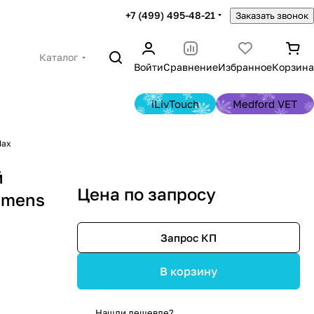
+7 (499) 495-48-21
Заказать звонок
Каталог
Войти
Сравнение
Избранное
Корзина
iLivTouch
Medford VET
Мах
й
Цена по запросу
emens
Запрос КП
В корзину
Нашли дешевле?