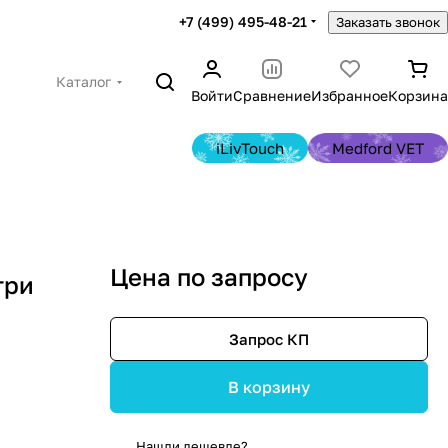
+7 (499) 495-48-21
Заказать звонок
Каталог
Войти
Сравнение
Избранное
Корзина
iLivTouch
Medford VET
Цена по запросу
три
Запрос КП
В корзину
Нашли дешевле?