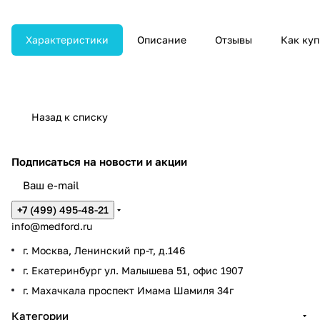
Обеспечивает надёжность,
компактность и удобство
использования при выездной
Характеристики
Описание
Отзывы
Как куп
или внутрибольничной работе.
Назад к списку
Подписаться
на новости и акции
+7 (499) 495-48-21
info@medford.ru
г. Москва, Ленинский пр-т, д.146
г. Екатеринбург ул. Малышева 51, офис 1907
г. Махачкала проспект Имама Шамиля 34г
Категории