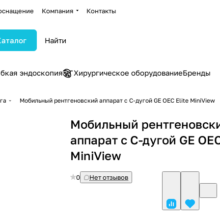
оснащение
Компания
Контакты
Каталог
ибкая эндоскопия
Хирургическое оборудование
Бренды
уга
Мобильный рентгеновский аппарат с С-дугой GE OEC Elite MiniView
Мобильный рентгеновск
аппарат с С-дугой GE OEC
MiniView
0
Нет отзывов