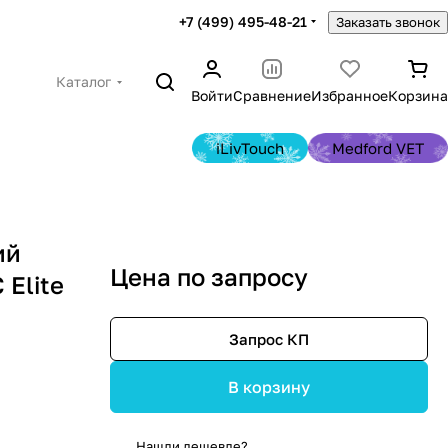
+7 (499) 495-48-21
Заказать звонок
Каталог
Войти
Сравнение
Избранное
Корзина
iLivTouch
Medford VET
ий
Цена по запросу
 Elite
Запрос КП
В корзину
Нашли дешевле?