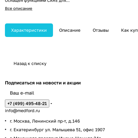
Оснащён функциями CARE для
дозовой оптимизации и
Все описание
интеллектуальной системой
управления питанием.
Характеристики
Описание
Отзывы
Как куп
Назад к списку
Подписаться
на новости и акции
+7 (499) 495-48-21
info@medford.ru
г. Москва, Ленинский пр-т, д.146
г. Екатеринбург ул. Малышева 51, офис 1907