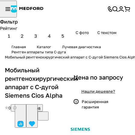
Фильтр
Рейтинг
С фото
С текстом
1
2
3
4
5
Главная
Каталог
Лучевая диагностика
Рентген аппараты типа С-дуга
Мобильный рентгенохирургический аппарат с С-дугой Siemens Cios Alp
Мобильный
Цена по запросу
рентгенохирургический
аппарат с С-дугой
Нашли дешевле?
Siemens Cios Alpha
Расширенная
гарантия
0
Нет отзывов