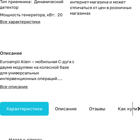
Тип приемника
:
Динамический
интернет-магазина и может
детектор
отличаться от цен в розничных
магазинах
Мощность генератора, кВт
:
20
Все характеристики
Описание
Euroampli Alien — мобильная С-дуга с
двумя модулями на колесной базе
для универсальных
интервенционных операций.
Оснащена яркими медицинскими
Все описание
мониторами и обеспечивает
стабильную визуализацию в
операционной.
Характеристики
Описание
Отзывы
Как купит
Назад к списку