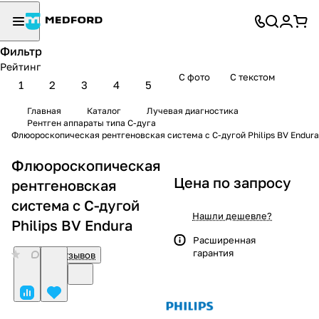
Фильтр
Рейтинг
С фото
С текстом
1
2
3
4
5
Главная
Каталог
Лучевая диагностика
Рентген аппараты типа С-дуга
Флюороскопическая рентгеновская система с С-дугой Philips BV Endura
Флюороскопическая
Цена по запросу
рентгеновская
система с С-дугой
Нашли дешевле?
Philips BV Endura
Расширенная
гарантия
0
Нет отзывов