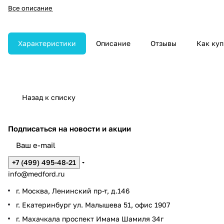
высокоточного
Все описание
воспроизведения медицинских
изображений в формате DICOM
методом сухого термического
переноса.
Характеристики
Описание
Отзывы
Как куп
Назад к списку
Подписаться
на новости и акции
+7 (499) 495-48-21
info@medford.ru
г. Москва, Ленинский пр-т, д.146
г. Екатеринбург ул. Малышева 51, офис 1907
г. Махачкала проспект Имама Шамиля 34г