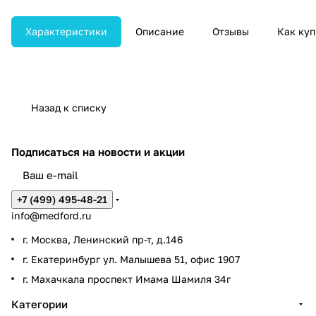
медицинской диагностики, включая
рентгенографию, маммографию, КТ
и МРТ.
Характеристики
Описание
Отзывы
Как куп
Назад к списку
Подписаться
на новости и акции
+7 (499) 495-48-21
info@medford.ru
г. Москва, Ленинский пр-т, д.146
г. Екатеринбург ул. Малышева 51, офис 1907
г. Махачкала проспект Имама Шамиля 34г
Категории