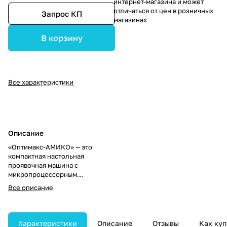
интернет-магазина и может
отличаться от цен в розничных
Запрос КП
магазинах
В корзину
Все характеристики
Описание
«Оптимакс-АМИКО» — это
компактная настольная
проявочная машина с
микропроцессорным
управлением и автоматическим
Все описание
режимом работы, специально
разработанная для быстрой и
эффективной фотохимической
обработки рентгеновских
Характеристики
Описание
Отзывы
Как куп