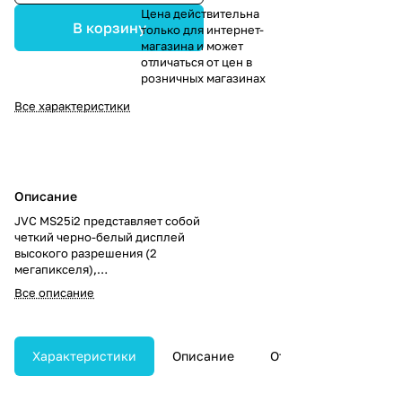
Цена действительна
В корзину
только для интернет-
магазина и может
отличаться от цен в
розничных магазинах
Все характеристики
Описание
JVC MS25i2 представляет собой
четкий черно-белый дисплей
высокого разрешения (2
мегапикселя),
предназначенный специально
Все описание
для качественного отображения
медицинских снимков разных
типов, включая компьютерную
томографию, магнитно-
Характеристики
Описание
Отзывы
Как куп
резонансную томографию,
обычную рентгенограмму и
цифровую рентгеноскопию.