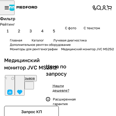
Фильтр
Рейтинг
С фото
С текстом
1
2
3
4
5
Главная
Каталог
Лучевая диагностика
Дополнительное рентген оборудование
Мониторы для рентгенографии
Медицинский монитор JVC MS25i2
Медицинский
Цена по
монитор JVC MS25i2
запросу
0
Нет отзывов
Нашли
дешевле?
Расширенная
гарантия
Запрос КП