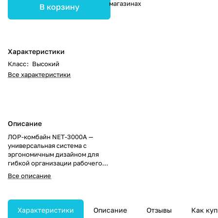
магазинах
В корзину
Характеристики
Класс
:
Высокий
Все характеристики
Описание
ЛОР-комбайн NET-3000A —
универсальная система с
эргономичным дизайном для
гибкой организации рабочего
пространства врача.
Все описание
Обеспечивает полный набор
функций и высокую надёжность
для эффективной ЛОР-
диагностики и терапии.
Характеристики
Описание
Отзывы
Как куп