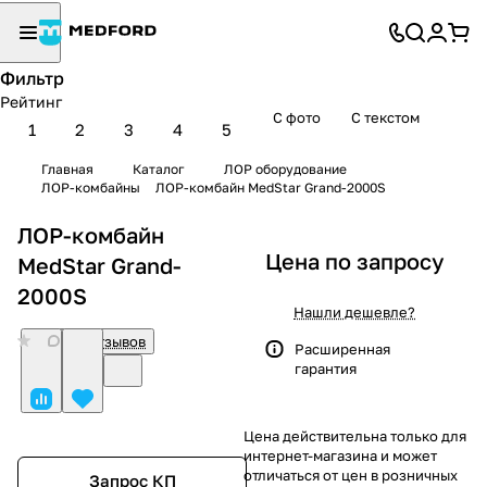
Фильтр
Рейтинг
С фото
С текстом
1
2
3
4
5
Главная
Каталог
ЛОР оборудование
ЛОР-комбайны
ЛОР-комбайн MedStar Grand-2000S
ЛОР-комбайн
Цена по запросу
MedStar Grand-
2000S
Нашли дешевле?
0
Нет отзывов
Расширенная
гарантия
Цена действительна только для
интернет-магазина и может
отличаться от цен в розничных
Запрос КП