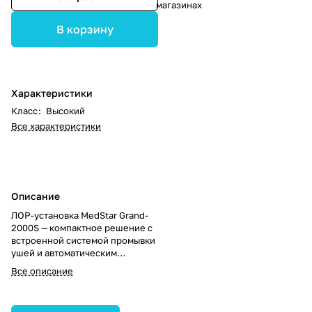
магазинах
В корзину
Характеристики
Класс
:
Высокий
Все характеристики
Описание
ЛОР-установка MedStar Grand-
2000S — компактное решение с
встроенной системой промывки
ушей и автоматическим
дренажем. Обеспечивает
Все описание
высокое качество и удобство
работы в ЛОР-практике.