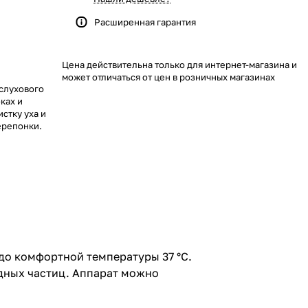
Расширенная гарантия
Цена действительна только для интернет-магазина и
может отличаться от цен в розничных магазинах
слухового
ках и
стку уха и
ерепонки.
до комфортной температуры 37 °C.
дных частиц. Аппарат можно