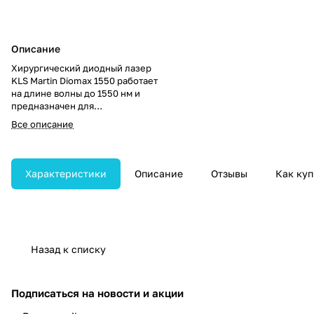
Описание
Хирургический диодный лазер
KLS Martin Diomax 1550 работает
на длине волны до 1550 нм и
предназначен для
прецизионного воздействия на
Все описание
ткани. Обеспечивает широкий
спектр применения в хирургии
благодаря высокой точности и
контролю энергии.
Характеристики
Описание
Отзывы
Как куп
Назад к списку
Подписаться
на новости и акции