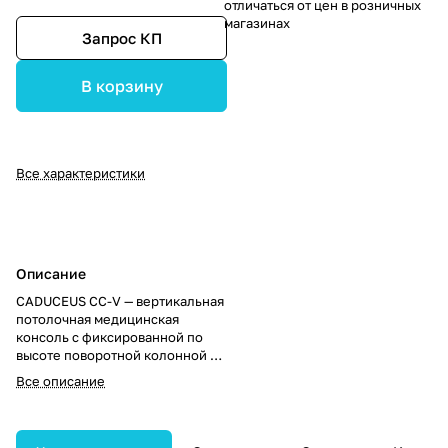
отличаться от цен в розничных
магазинах
Запрос КП
В корзину
Все характеристики
Описание
CADUCEUS CC-V — вертикальная
потолочная медицинская
консоль с фиксированной по
высоте поворотной колонной и
встроенным вертикальным
Все описание
шкафом для медгазов и
электропитания.
Предназначена для компактной
и удобной организации рабочих