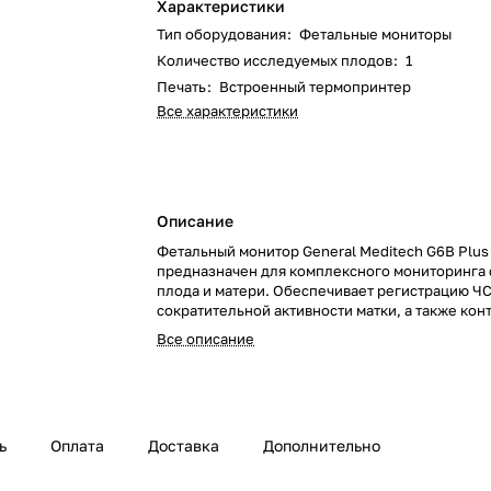
Характеристики
Тип оборудования
:
Фетальные мониторы
Количество исследуемых плодов
:
1
Печать
:
Встроенный термопринтер
Все характеристики
Описание
Фетальный монитор General Meditech G6B Plus
предназначен для комплексного мониторинга 
плода и матери. Обеспечивает регистрацию ЧС
сократительной активности матки, а также кон
артериального давления, температуры, дыхани
Все описание
насыщения крови кислородом у матери.
ь
Оплата
Доставка
Дополнительно