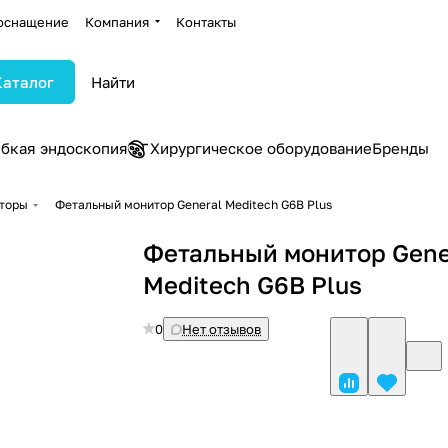
оснащение
Компания
Контакты
Каталог
ибкая эндоскопия
Хирургическое оборудование
Бренды
торы
Фетальный монитор General Meditech G6В Plus
Фетальный монитор Gene
Meditech G6В Plus
0
Нет отзывов