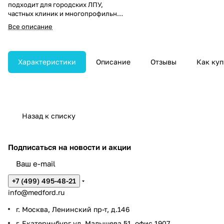
подходит для городских ЛПУ,
частных клиник и многопрофильных
стационаров. HD-разрешение
Все описание
обеспечивает высокую чёткость
изображения, позволяя точно
визуализировать структуру тканей,
слизистой и новообразований.
Характеристики
Описание
Отзывы
Как куп
Назад к списку
Подписаться
на новости и акции
+7 (499) 495-48-21
info@medford.ru
г. Москва, Ленинский пр-т, д.146
г. Екатеринбург ул. Малышева 51, офис 1907