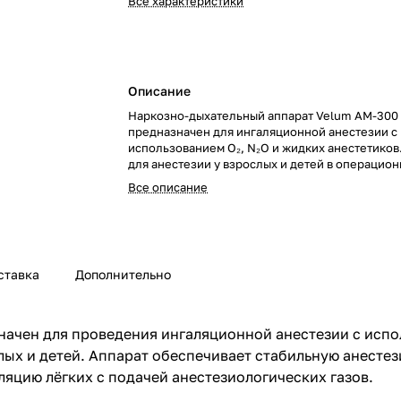
Все характеристики
Описание
Наркозно-дыхательный аппарат Velum AM-300
предназначен для ингаляционной анестезии с
использованием O₂, N₂O и жидких анестетиков
для анестезии у взрослых и детей в операцион
Все описание
ставка
Дополнительно
начен для проведения ингаляционной анестезии с исп
слых и детей. Аппарат обеспечивает стабильную анесте
яцию лёгких с подачей анестезиологических газов.