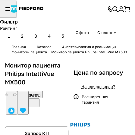
Фильтр
Рейтинг
С фото
С текстом
1
2
3
4
5
Главная
Каталог
Анестезиология и реанимация
Мониторы пациента
Монитор пациента Philips IntelliVue MX500
Монитор пациента
Цена по запросу
Philips IntelliVue
MX500
Нашли дешевле?
0
Нет отзывов
Расширенная
гарантия
Запрос КП