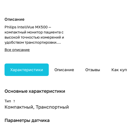
Описание
Philips IntelliVue MX500 —
компактный монитор пациента с
высокой точностью измерений и
удобством транспортировки.
Обеспечивает оперативный
Все описание
доступ к клинически важной
информации для приоритизации
помощи при множественных
госпитализациях.
Характеристики
Описание
Отзывы
Как куп
Основные характеристики
Тип
?
Компактный, Транспортный
Параметры датчика