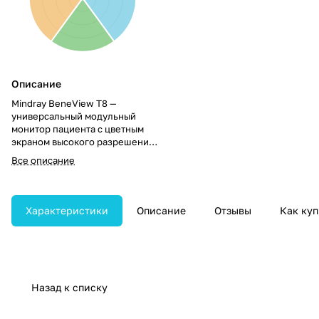
Описание
Mindray BeneView T8 —
универсальный модульный
монитор пациента с цветным
экраном высокого разрешения,
предназначенный для
Все описание
расширенного мониторинга и
анализа жизненных
показателей. Обеспечивает
гибкую обработку данных и
Характеристики
Описание
Отзывы
Как куп
доступ к продвинутым функциям
расчётов.
Назад к списку