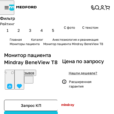
Фильтр
Рейтинг
С фото
С текстом
1
2
3
4
5
Главная
Каталог
Анестезиология и реанимация
Мониторы пациента
Монитор пациента Mindray BeneView T8
Монитор пациента
Цена по запросу
Mindray BeneView T8
0
Нет отзывов
Нашли дешевле?
Расширенная
гарантия
Запрос КП