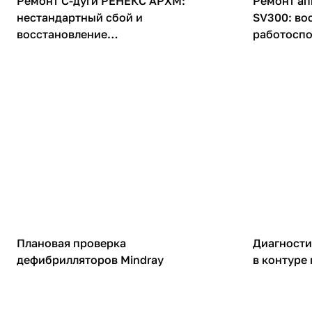
Ремонт С-дуги РЕНЕКС АРХМ:
Ремонт ап
нестандартный сбой и
SV300: во
восстановление
работоспо
работоспособности
рекоменд
Дефибрилляторы
НДА
Плановая проверка
Диагности
дефибрилляторов Mindray
в контуре