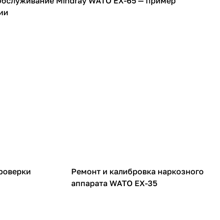
обслуживание Mindray WATO EX-65 — пример
ии
НДА
роверки
Ремонт и калибровка наркозного
аппарата WATO EX-35