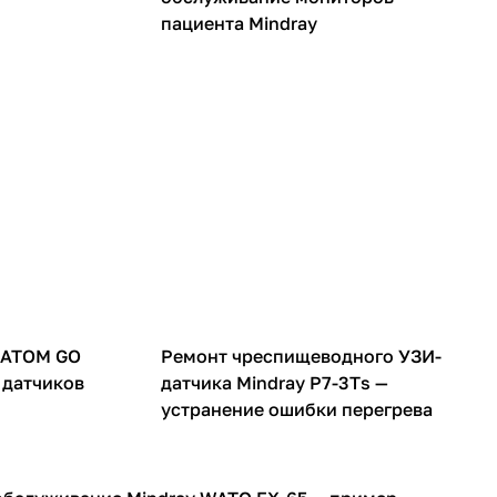
пациента Mindray
УЗИ датчики
MATOM GO
Ремонт чреспищеводного УЗИ-
 датчиков
датчика Mindray P7-3Ts —
устранение ошибки перегрева