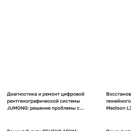
Рентгены
УЗИ датчики
Диагностика и ремонт цифровой
Восстанов
рентгенографической системы
линейного
JUMONG: решение проблемы с
Medison L
высоковольтной цепью
Рентгены
ИВЛ