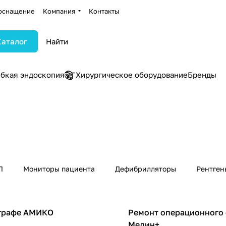
оснащение
Компания
Контакты
Каталог
ибкая эндоскопия
Хирургическое оборудование
Бренды
Л
Мониторы пациента
Дефибрилляторы
Рентген
Операционные столы
ографе АМИКО
Ремонт операционного 
Медин+