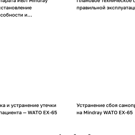
парата ИВЛ Mindray
Плановое техническое 
сстановление
правильной эксплуатац
собности и
ации по обслуживанию
НДА
ка и устранение утечки
Устранение сбоя самоп
 пациента — WATO EX-65
на Mindray WATO EX-65