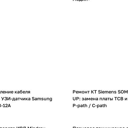
КТ
ление кабеля
Ремонт КТ Siemens SO
 УЗИ-датчика Samsung
UP: замена платы TCB и
3-12A
P-path / C-path
НДА