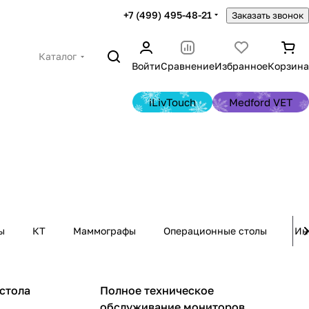
+7 (499) 495-48-21
Заказать звонок
Каталог
Войти
Сравнение
Избранное
Корзина
iLivTouch
Medford VET
ы
КТ
Маммографы
Операционные столы
Ин
Мониторы пациента
стола
Полное техническое
обслуживание мониторов