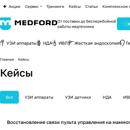
Акции
Сервис
Тренинги
Кейсы
Статьи
Комплексное 
От поставки до бесперебойной
работы медтехники
УЗИ аппараты
НДА
ИВЛ
Жесткая эндоскопия
Г
Главная
Кейсы
Кейсы
Все
УЗИ аппараты
УЗИ датчики
НДА
ИВ
Маммографы
Восстановление связи пульта управления на мамм